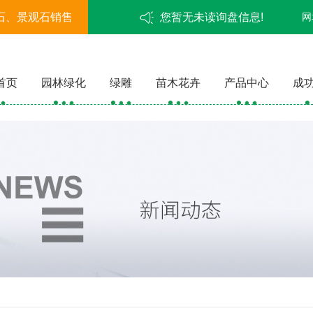
石、景观石销售
您暂无未读询盘信息!
网
首页
园林绿化
绿雕
苗木花卉
产品中心
成