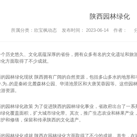
陕西园林绿化
所属分类：欣宝枫动态 发布时间： 2023-06-14 作者：
分
一个历史悠久、文化底蕴深厚的省份，拥有众多有名的文化遗址和旅
绿化方面取得了不少成就。
西的园林绿化现状 陕西拥有广阔的自然资源，包括多山多水的地形和
.为..的是秦岭北麓森林公园、华清池景区和大唐芙蓉园等。这些
旅游资源。
西的园林绿化政策 为了促进陕西的园林绿化事业，省政府出台了一系
加绿化覆盖面积，扩大城市绿化带。其次，推广生态农业和林果产业
保护和修缮，保留和传承陕西的文化遗产。
西的园林绿化成就 陕西在园林绿化方面取得了不少的成就。首先，在