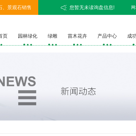
石、景观石销售
您暂无未读询盘信息!
网
首页
园林绿化
绿雕
苗木花卉
产品中心
成