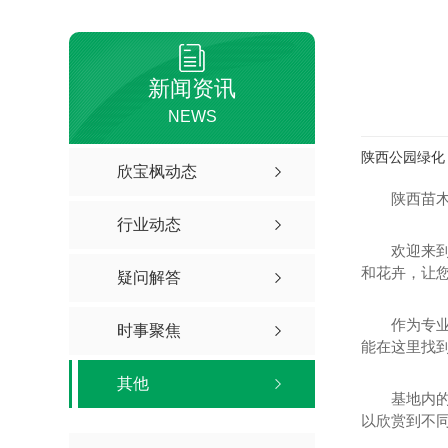
新闻资讯
NEWS
陕西公园绿化
欣宝枫动态
陕西苗木
行业动态
欢迎来
和花卉，让
疑问解答
作为专
时事聚焦
能在这里找
其他
基地内
以欣赏到不