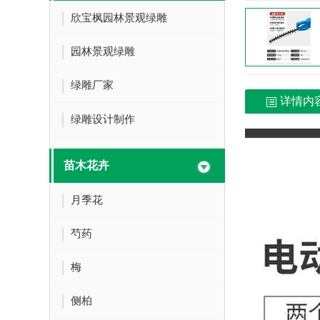
欣宝枫园林景观绿雕
园林景观绿雕
绿雕厂家
详情内
绿雕设计制作
苗木花卉
月季花
芍药
梅
侧柏