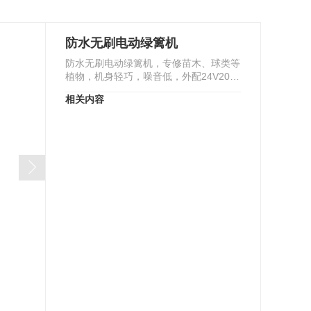
防水无刷电动绿篱机
防水无刷电动绿篱机，专修苗木、球类等
植物，机身轻巧，噪音低，外配24V20ha
锂电池(12ha锂电池可选)，可连续工作8-
相关内容
9小时，单手操作…