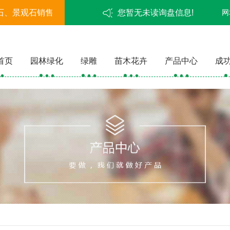
石、景观石销售
您暂无未读询盘信息!
网
首页
园林绿化
绿雕
苗木花卉
产品中心
成